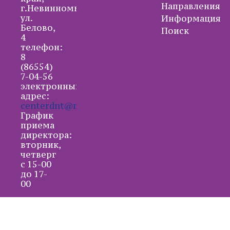
Направления
г.Невинномысск,
ул.
Информация
Белово,
Поиск
4
телефон:
8
(86554)
7-04-56
электронный
адрес:
centerdnt@mail.ru
График
приема
директора:
вторник,
четверг
с 15-00
до 17-
00