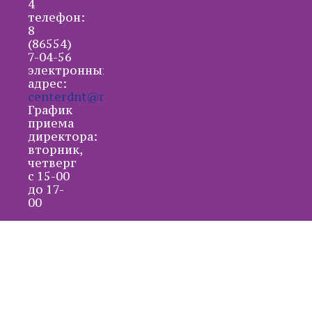
4
телефон:
8
(86554)
7-04-56
электронный
адрес:
centerdnt@mail.ru
График
приема
директора:
вторник,
четверг
с 15-00
до 17-
00