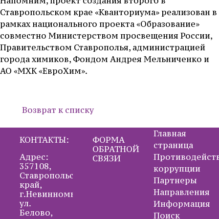
Напомним, проект создания второго в
Ставропольском крае «Кванториума» реализован в
рамках национального проекта «Образование»
совместно Министерством просвещения России,
Правительством Ставрополья, администрацией
города химиков, Фондом Андрея Мельниченко и
АО «МХК «ЕвроХим».
Возврат к списку
Главная
КОНТАКТЫ:
ФОРМА
страница
ОБРАТНОЙ
Адрес:
Противодейст
СВЯЗИ
357108,
коррупции
Ставропольский
Партнеры
край,
Направления
г.Невинномысск,
ул.
Информация
Белово,
Поиск