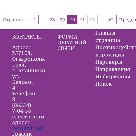
Страницы:
1
...
38
39
40
41
42
...
62
Преды
Главная
КОНТАКТЫ:
ФОРМА
страница
ОБРАТНОЙ
Адрес:
Противодейст
СВЯЗИ
357108,
коррупции
Ставропольский
Партнеры
край,
Направления
г.Невинномысск,
ул.
Информация
Белово,
Поиск
4
телефон:
8
(86554)
7-04-56
электронный
адрес:
centerdnt@mail.ru
График